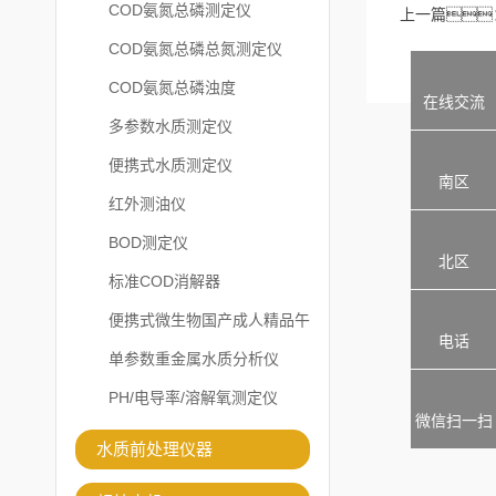
COD氨氮总磷测定仪
上一篇
COD氨氮总磷总氮测定仪
COD氨氮总磷浊度
在线交流
多参数水质测定仪
便携式水质测定仪
南区
红外测油仪
BOD测定仪
北区
标准COD消解器
便携式微生物国产成人精品午
电话
夜福利APP
单参数重金属水质分析仪
PH/电导率/溶解氧测定仪
微信扫一扫
水质前处理仪器