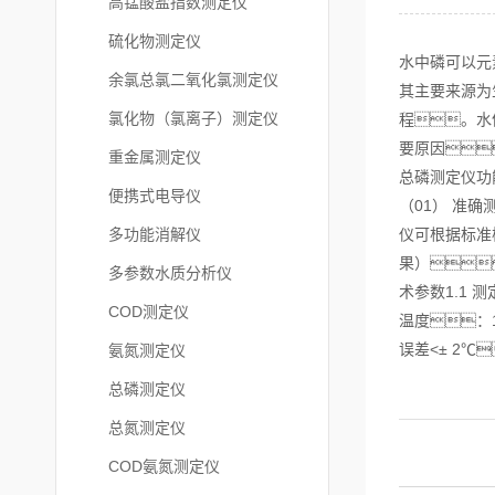
高锰酸盐指数测定仪
硫化物测定仪
水中磷可以元
余氯总氯二氧化氯测定仪
其主要来源为
氯化物（氯离子）测定仪
程。水
要原因
重金属测定仪
总磷测定仪功
便携式电导仪
（01） 准
多功能消解仪
仪可根据标准
果）
多参数水质分析仪
术参数1.1 测
COD测定仪
温度：1
误差<± 2℃
氨氮测定仪
总磷测定仪
总氮测定仪
COD氨氮测定仪