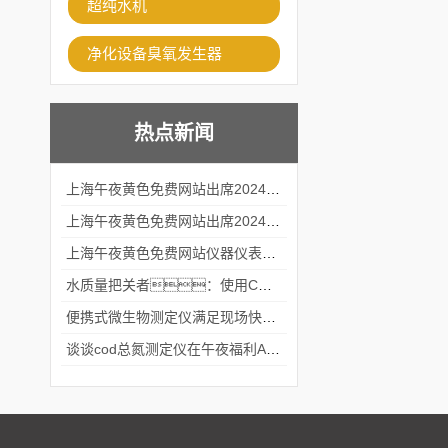
超纯水机
净化设备臭氧发生器
热点新闻
上海午夜黄色免费网站出席2024黑龙江仪商年度峰会
上海午夜黄色免费网站出席2024年第六届华南科学仪器联盟大学堂行业年会
上海午夜黄色免费网站仪器仪表有限公司参加2024 广东生物医学工程学会精密仪器分会
水质量把关者：使用COD氨氮快速测定仪确保安全标准
便携式微生物测定仪满足现场快速检测的需求
谈谈cod总氮测定仪在午夜福利APPAV女优中的应用案例