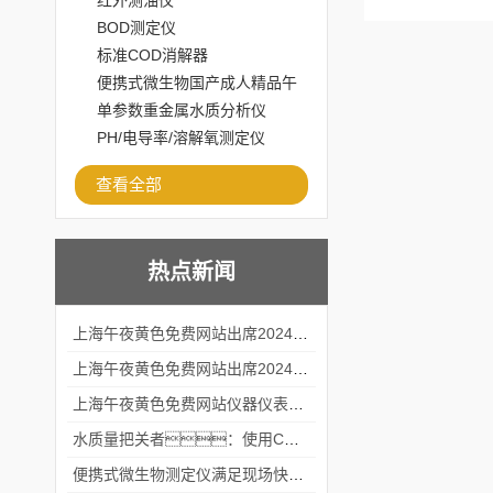
红外测油仪
BOD测定仪
标准COD消解器
便携式微生物国产成人精品午
夜福利APP
单参数重金属水质分析仪
PH/电导率/溶解氧测定仪
查看全部
热点新闻
上海午夜黄色免费网站出席2024黑龙江仪商年度峰会
上海午夜黄色免费网站出席2024年第六届华南科学仪器联盟大学堂行业年会
上海午夜黄色免费网站仪器仪表有限公司参加2024 广东生物医学工程学会精密仪器分会
水质量把关者：使用COD氨氮快速测定仪确保安全标准
便携式微生物测定仪满足现场快速检测的需求