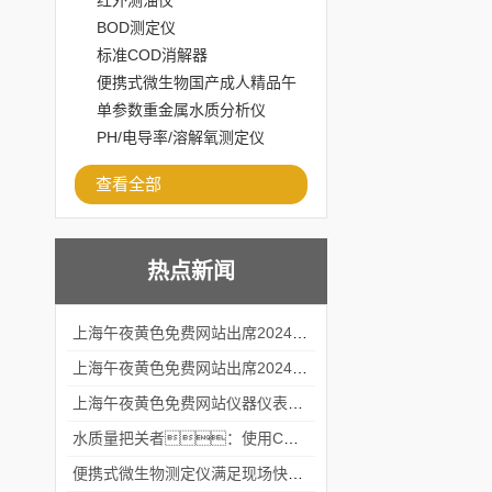
红外测油仪
BOD测定仪
标准COD消解器
便携式微生物国产成人精品午
夜福利APP
单参数重金属水质分析仪
PH/电导率/溶解氧测定仪
查看全部
热点新闻
上海午夜黄色免费网站出席2024黑龙江仪商年度峰会
上海午夜黄色免费网站出席2024年第六届华南科学仪器联盟大学堂行业年会
上海午夜黄色免费网站仪器仪表有限公司参加2024 广东生物医学工程学会精密仪器分会
水质量把关者：使用COD氨氮快速测定仪确保安全标准
便携式微生物测定仪满足现场快速检测的需求