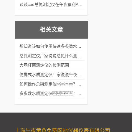
谈谈cod总氮测定仪在午夜福利APPAV女优中的应用案例
相关文章
想知道该如何使用快速多参数水质测定仪就不要错过本篇
总氮测定仪厂家说说总氮什么测定的
大肠杆菌测定仪的检测范围
便携式水质测定仪厂家说说午夜福利APPAV女优样品要遵循什么原则
如何操作总磷测定仪？看完本篇就知道了
多参数水质测定仪：使用多参数水质测定仪应该注意些什么呢？
上海午夜黄色免费网站仪器仪表有限公司