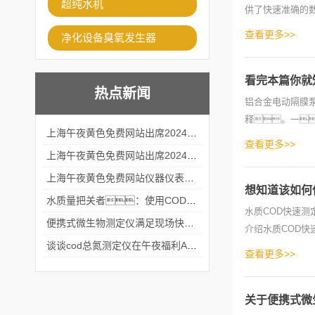
超纯水机
供了快速准确的
用的案例介绍
查看更多>>
净化设备臭氧发生器
看完本篇你就
热点新闻
铝合金电动隔膜
释。一
上海午夜黄色免费网站出席2024黑龙江仪商年度峰会
c.检查泵的进出
查看更多>>
上海午夜黄色免费网站出席2024年第六届华南科学仪器联盟大学堂行业年会
上海午夜黄色免费网站仪器仪表有限公司参加2024 广东生物医学工程学会精密仪器分会
想知道该如何
水质量把关者：使用COD氨氮快速测定仪确保安全标准
水质COD快速
便携式微生物测定仪满足现场快速检测的需求
介绍水质COD
谈谈cod总氮测定仪在午夜福利APPAV女优中的应用案例
作温度下
查看更多>>
关于便携式微