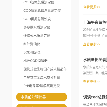
COD氨氮总磷测定仪
此次盛会由广东省生
查看更多>>
COD氨氮总磷总氮测定仪
COD氨氮总磷浊度
上海午夜黄色
多参数水质测定仪
2024广东生
便携式水质测定仪
啦！广
会，即将于12
红外测油仪
查看更多>>
BOD测定仪
水质量把关者
标准COD消解器
水质安全是公共
便携式微生物国产成人精品午
染，其中化学
夜福利APP
单参数重金属水质分析仪
着关键的“把关者
查看更多>>
PH/电导率/溶解氧测定仪
水质前处理仪器
谈谈cod总
在当今环境保护和