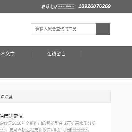
18926076269
联系电话：
技术文章
在线留言
总磷浊度
氮浊度测定仪
度测定仪是2018年全新推出的智能型台式可扩展水质分析
，更可直接远程更新软件和用户手册。