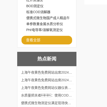
红外测油仪
BOD测定仪
标准COD消解器
便携式微生物国产成人精品午
夜福利APP
单参数重金属水质分析仪
PH/电导率/溶解氧测定仪
查看全部
热点新闻
上海午夜黄色免费网站出席2024黑龙江仪商年度峰会
上海午夜黄色免费网站出席2024年第六届华南科学仪器联盟大学堂行业年会
上海午夜黄色免费网站仪器仪表有限公司参加2024 广东生物医学工程学会精密仪器分会
水质量把关者：使用COD氨氮快速测定仪确保安全标准
便携式微生物测定仪满足现场快速检测的需求