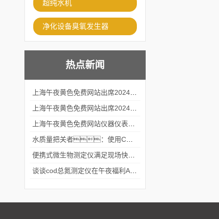
超纯水机
净化设备臭氧发生器
热点新闻
上海午夜黄色免费网站出席2024黑龙江仪商年度峰会
上海午夜黄色免费网站出席2024年第六届华南科学仪器联盟大学堂行业年会
上海午夜黄色免费网站仪器仪表有限公司参加2024 广东生物医学工程学会精密仪器分会
水质量把关者：使用COD氨氮快速测定仪确保安全标准
便携式微生物测定仪满足现场快速检测的需求
谈谈cod总氮测定仪在午夜福利APPAV女优中的应用案例