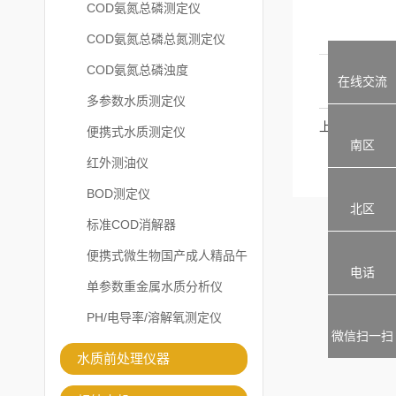
COD氨氮总磷测定仪
COD氨氮总磷总氮测定仪
COD氨氮总磷浊度
在线交流
多参数水质测定仪
上一篇：
便携式水质测定仪
南区
红外测油仪
BOD测定仪
北区
标准COD消解器
便携式微生物国产成人精品午
电话
夜福利APP
单参数重金属水质分析仪
PH/电导率/溶解氧测定仪
微信扫一扫
水质前处理仪器