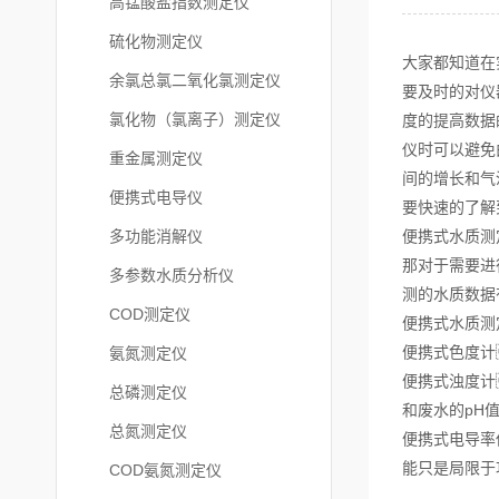
高锰酸盐指数测定仪
硫化物测定仪
大家都知道在
余氯总氯二氧化氯测定仪
要及时的对仪
氯化物（氯离子）测定仪
度的提高数据
仪时可以避免
重金属测定仪
间的增长和气
便携式电导仪
要快速的了解
多功能消解仪
便携式水质测
那对于需要进
多参数水质分析仪
测的水质数据
COD测定仪
便携式水质测
便携式色度计
氨氮测定仪
便携式浊度计
总磷测定仪
和废水的pH
总氮测定仪
便携式电导率
能只是局限于
COD氨氮测定仪