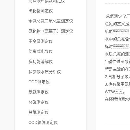
高锰酸盐指数测定仪
硫化物测定仪
总氮测定仪厂
余氯总氯二氧化氯测定仪
总氮的定义是
氯化物（氯离子）测定仪
机氮
水中的总氮含
重金属测定仪
标时
便携式电导仪
水质总氮的测
多功能消解仪
1.碱性过硫
牌是主流的在
多参数水质分析仪
2.气相分子
COD测定仪
3.也有采用
WTW。
氨氮测定仪
在环境地表水
总磷测定仪
总氮测定仪
COD氨氮测定仪