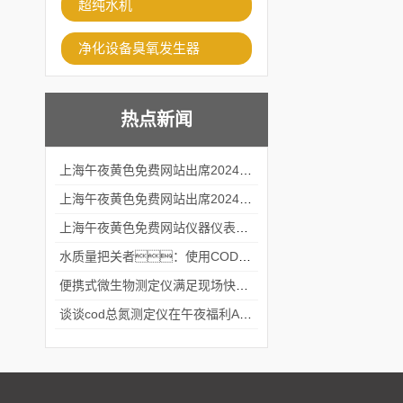
超纯水机
净化设备臭氧发生器
热点新闻
上海午夜黄色免费网站出席2024黑龙江仪商年度峰会
上海午夜黄色免费网站出席2024年第六届华南科学仪器联盟大学堂行业年会
上海午夜黄色免费网站仪器仪表有限公司参加2024 广东生物医学工程学会精密仪器分会
水质量把关者：使用COD氨氮快速测定仪确保安全标准
便携式微生物测定仪满足现场快速检测的需求
谈谈cod总氮测定仪在午夜福利APPAV女优中的应用案例