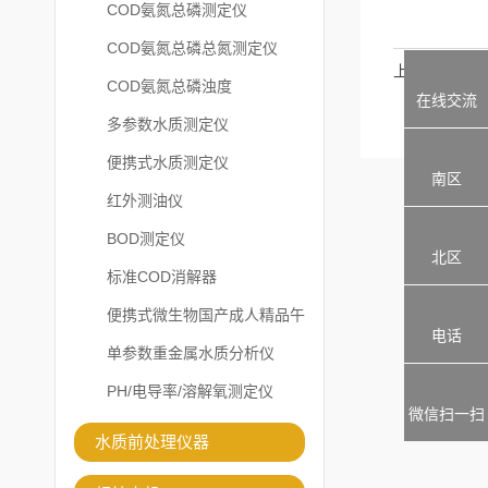
COD氨氮总磷测定仪
COD氨氮总磷总氮测定仪
上一篇
COD氨氮总磷浊度
在线交流
多参数水质测定仪
便携式水质测定仪
南区
红外测油仪
BOD测定仪
北区
标准COD消解器
便携式微生物国产成人精品午
电话
夜福利APP
单参数重金属水质分析仪
PH/电导率/溶解氧测定仪
微信扫一扫
水质前处理仪器