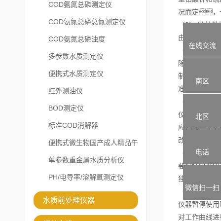
COD氨氮总磷测定仪
况而定，
COD氨氮总磷总氮测定仪
（3） 防护性
由于蠕动泵管
COD氨氮总磷浊度
在线交流
（4） 日常校
多参数水质测定仪
除程序设定的
便携式水质测定仪
制备的蒸馏水
南区
准。
红外测油仪
（5） 出厂参
BOD测定仪
仪器在出厂时
北区
标准COD消解器
应该对其工作
改有关界面参
便携式微生物国产成人精品午
电话
（6） 安装环
夜福利APP
单参数重金属水质分析仪
要保证COD
PH/电导率/溶解氧测定仪
独立的稳压电
微信扫一扫
（7） 仪器暂
水质前处理仪器
仪器暂停使用
对工作曲线进