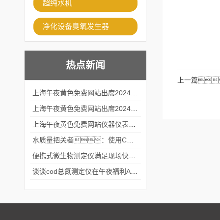
超纯水机
净化设备臭氧发生器
热点新闻
上一篇
上海午夜黄色免费网站出席2024黑龙江仪商年度峰会
上海午夜黄色免费网站出席2024年第六届华南科学仪器联盟大学堂行业年会
上海午夜黄色免费网站仪器仪表有限公司参加2024 广东生物医学工程学会精密仪器分会
水质量把关者：使用COD氨氮快速测定仪确保安全标准
便携式微生物测定仪满足现场快速检测的需求
谈谈cod总氮测定仪在午夜福利APPAV女优中的应用案例