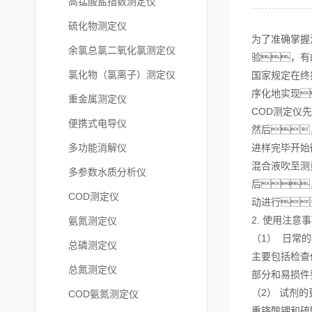
高锰酸盐指数测定仪
硫化物测定仪
为了准确掌握
余氯总氯二氧化氯测定仪
验，有
氯化物（氯离子）测定仪
国家规定在终
序化地实现
重金属测定仪
COD测定仪
便携式电导仪
然后
多功能消解仪
进样完毕开始
混合液吹至测
多参数水质分析仪
后
COD测定仪
动进行
2. 使用注意
氨氮测定仪
（1） 日常
总磷测定仪
主要包括检查
总氮测定仪
部分和易损件
（2） 试剂的
COD氨氮测定仪
重铬酸钾和硫