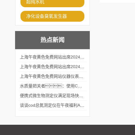
超纯水机
净化设备臭氧发生器
热点新闻
上海午夜黄色免费网站出席2024黑龙江仪商年度峰会
上海午夜黄色免费网站出席2024年第六届华南科学仪器联盟大学堂行业年会
上海午夜黄色免费网站仪器仪表有限公司参加2024 广东生物医学工程学会精密仪器分会
水质量把关者：使用COD氨氮快速测定仪确保安全标准
便携式微生物测定仪满足现场快速检测的需求
谈谈cod总氮测定仪在午夜福利APPAV女优中的应用案例