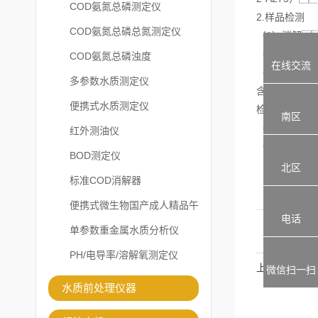
COD氨氮总磷测定仪
2.样品检测
COD氨氮总磷总氮测定仪
（1）消解
（2）显色
COD氨氮总磷浊度
在线交流
（3）检测
多参数水质测定仪
含量。总
便携式水质测定仪
检测注意事项
南区
（1）总氮的
红外测油仪
（2）检测所
BOD测定仪
北区
标准COD消解器
便携式微生物国产成人精品午
电话
夜福利APP
单参数重金属水质分析仪
PH/电导率/溶解氧测定仪
上一篇
微信扫一扫
水质前处理仪器