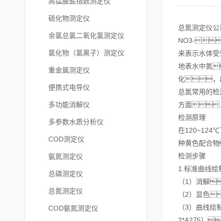
高锰酸盐指数测定仪
硫化物测定仪
总氮测定仪公
余氯总氯二氧化氯测定仪
NO3-
氯化物（氯离子）测定仪
来表示水体受
地表水中氮
重金属测定仪
化，
便携式电导仪
总氮常用的检
多功能消解仪
方面
检测原理
多参数水质分析仪
在120~1
COD测定仪
种黄色配合物
检测步骤
氨氮测定仪
1.标准曲线绘
总磷测定仪
（1）消解
总氮测定仪
（2）显色
（3）曲线绘制
COD氨氮测定仪
2*A275