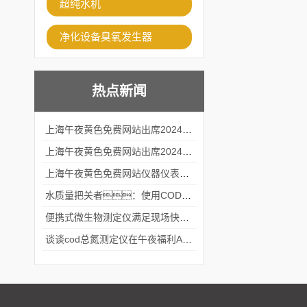
超纯水机
净化设备臭氧发生器
热点新闻
上海午夜黄色免费网站出席2024黑龙江仪商年度峰会
上海午夜黄色免费网站出席2024年第六届华南科学仪器联盟大学堂行业年会
上海午夜黄色免费网站仪器仪表有限公司参加2024 广东生物医学工程学会精密仪器分会
水质量把关者：使用COD氨氮快速测定仪确保安全标准
便携式微生物测定仪满足现场快速检测的需求
谈谈cod总氮测定仪在午夜福利APPAV女优中的应用案例