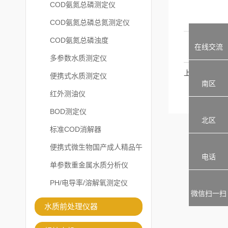
COD氨氮总磷测定仪
COD氨氮总磷总氮测定仪
COD氨氮总磷浊度
在线交流
多参数水质测定仪
上一篇：
便携式水质测定仪
南区
红外测油仪
BOD测定仪
北区
标准COD消解器
便携式微生物国产成人精品午
电话
夜福利APP
单参数重金属水质分析仪
PH/电导率/溶解氧测定仪
微信扫一扫
水质前处理仪器