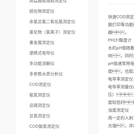
高锰酸盐指数测定仪
硫化物测定仪
快速COD测
余氯总氯二氧化氯测定仪
据打印等功能
氯化物（氯离子）测定仪
器。
PH计/酸度计
重金属测定仪
水的pH值随
便携式电导仪
响，同时
多功能消解仪
pH值通常用
度，也取
多参数水质分析仪
电导率测定仪
COD测定仪
电导率测量仪
压）
氨氮测定仪
度较低时
总磷测定仪
浊度测定仪
总氮测定仪
用一定的入射
光强，并
COD氨氮测定仪