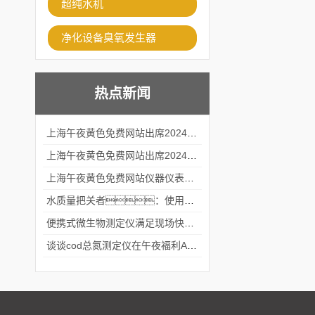
超纯水机
净化设备臭氧发生器
热点新闻
上海午夜黄色免费网站出席2024黑龙江仪商年度峰会
上海午夜黄色免费网站出席2024年第六届华南科学仪器联盟大学堂行业年会
上海午夜黄色免费网站仪器仪表有限公司参加2024 广东生物医学工程学会精密仪器分会
水质量把关者：使用COD氨氮快速测定仪确保安全标准
便携式微生物测定仪满足现场快速检测的需求
谈谈cod总氮测定仪在午夜福利APPAV女优中的应用案例