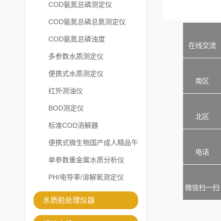
COD氨氮总磷测定仪
COD氨氮总磷总氮测定仪
COD氨氮总磷浊度
在线交流
多参数水质测定仪
便携式水质测定仪
南区
红外测油仪
BOD测定仪
北区
标准COD消解器
便携式微生物国产成人精品午
电话
夜福利APP
单参数重金属水质分析仪
PH/电导率/溶解氧测定仪
微信扫一扫
水质前处理仪器