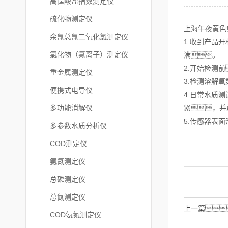
高锰酸盐指数测定仪
硫化物测定仪
上海午夜黄色
余氯总氯二氧化氯测定仪
1.收到产品
氯化物（氯离子）测定仪
满。
2.开始检测
重金属测定仪
3.检测溶解
便携式电导仪
4.日常水质
多功能消解仪
紧，并
5.传感器表
多参数水质分析仪
COD测定仪
氨氮测定仪
总磷测定仪
总氮测定仪
上一篇
COD氨氮测定仪