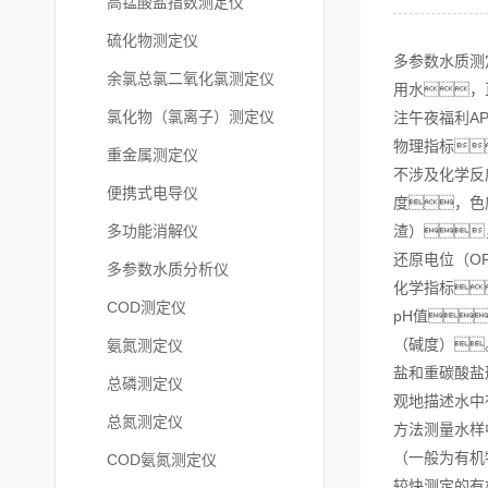
高锰酸盐指数测定仪
硫化物测定仪
多参数水质测
余氯总氯二氧化氯测定仪
用水，
氯化物（氯离子）测定仪
注午夜福利A
物理指标
重金属测定仪
不涉及化学反
便携式电导仪
度，色
多功能消解仪
渣）
还原电位（O
多参数水质分析仪
化学指标
COD测定仪
pH值
（碱度）
氨氮测定仪
盐和重碳酸盐
总磷测定仪
观地描述水中有
总氮测定仪
方法测量水样
（一般为有机
COD氨氮测定仪
较快测定的有