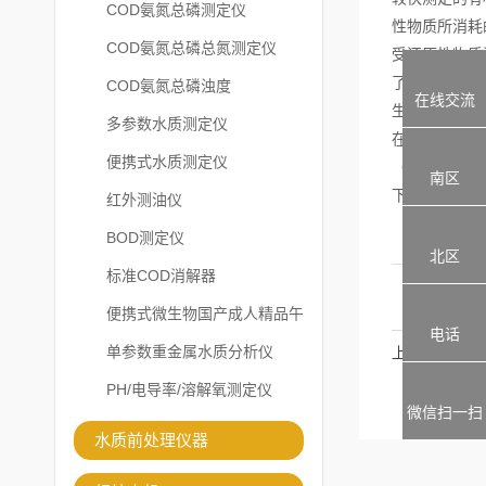
COD氨氮总磷测定仪
性物质所消耗
COD氨氮总磷总氮测定仪
受还原性物质
了，LA
COD氨氮总磷浊度
在线交流
生物化学需氧
多参数水质测定仪
在一定时间温
便携式水质测定仪
（TOC）
南区
下燃烧生成稳
红外测油仪
BOD测定仪
北区
标准COD消解器
便携式微生物国产成人精品午
电话
夜福利APP
单参数重金属水质分析仪
上一篇
PH/电导率/溶解氧测定仪
微信扫一扫
水质前处理仪器