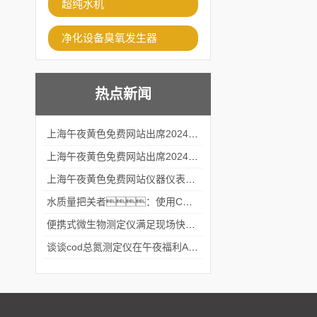
超纯水机
净化设备臭氧发生器
热点新闻
上海午夜黄色免费网站出席2024黑龙江仪商年度峰会
上海午夜黄色免费网站出席2024年第六届华南科学仪器联盟大学堂行业年会
上海午夜黄色免费网站仪器仪表有限公司参加2024 广东生物医学工程学会精密仪器分会
水质量把关者：使用COD氨氮快速测定仪确保安全标准
便携式微生物测定仪满足现场快速检测的需求
谈谈cod总氮测定仪在午夜福利APPAV女优中的应用案例