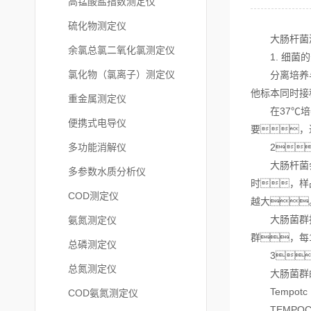
高锰酸盐指数测定仪
硫化物测定仪
大肠杆菌测
余氯总氯二氧化氯测定仪
1. 细菌的
氯化物（氯离子）测定仪
分离培养与鉴
他标本同时接
重金属测定仪
在37℃培养
便携式电导仪
要，
多功能消解仪
2
大肠杆菌会
多参数水质分析仪
时，样
COD测定仪
越大
大肠菌群指数
氨氮测定仪
群，每
总磷测定仪
3、
总氮测定仪
大肠菌群的自动
Tempotc
COD氨氮测定仪
TEMPOC