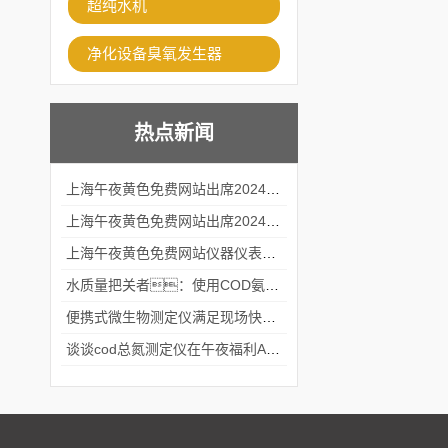
超纯水机
净化设备臭氧发生器
热点新闻
上海午夜黄色免费网站出席2024黑龙江仪商年度峰会
上海午夜黄色免费网站出席2024年第六届华南科学仪器联盟大学堂行业年会
上海午夜黄色免费网站仪器仪表有限公司参加2024 广东生物医学工程学会精密仪器分会
水质量把关者：使用COD氨氮快速测定仪确保安全标准
便携式微生物测定仪满足现场快速检测的需求
谈谈cod总氮测定仪在午夜福利APPAV女优中的应用案例