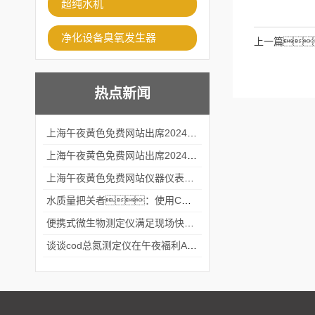
超纯水机
净化设备臭氧发生器
上一篇
热点新闻
上海午夜黄色免费网站出席2024黑龙江仪商年度峰会
上海午夜黄色免费网站出席2024年第六届华南科学仪器联盟大学堂行业年会
上海午夜黄色免费网站仪器仪表有限公司参加2024 广东生物医学工程学会精密仪器分会
水质量把关者：使用COD氨氮快速测定仪确保安全标准
便携式微生物测定仪满足现场快速检测的需求
谈谈cod总氮测定仪在午夜福利APPAV女优中的应用案例