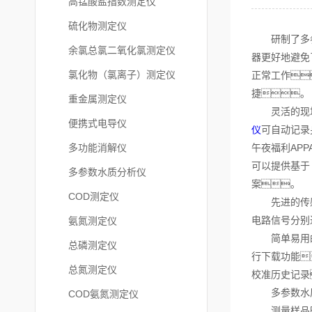
高锰酸盐指数测定仪
硫化物测定仪
研制了多参数
余氯总氯二氧化氯测定仪
器更好地避免
氯化物（氯离子）测定仪
正常工作
捷。
重金属测定仪
灵活的现场应
便携式电导仪
仪
可自动记录
多功能消解仪
午夜福利AP
可以提供基于
多参数水质分析仪
案。
COD测定仪
先进的传感器
电路信号分别
氨氮测定仪
简单易用的免
总磷测定仪
行下载功能
总氮测定仪
校准历史记录
多参数水质
COD氨氮测定仪
测量样品时