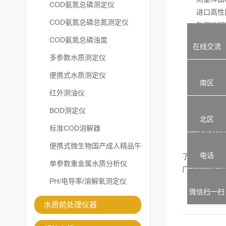
COD氨氮总磷测定仪
进口高性能
COD氨氮总磷总氮测定仪
数据进行断
光学比色法
COD氨氮总磷浊度
在线交流
大屏幕液晶
多参数水质测定仪
可存储曲线
便携式水质测定仪
测试方案可
南区
可充电锂电
红外测油仪
带USB接口
BOD测定仪
冷光源
北区
标准COD消解器
多参数水质
多参数水质测
便携式微生物国产成人精品午
电话
了人为误差
夜福利APP
单参数重金属水质分析仪
厂进出口监测
PH/电导率/溶解氧测定仪
微信扫一扫
水质前处理仪器