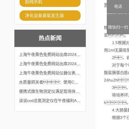
超纯水机
置条件适当增
电话
1.3样品匀浆
净化设备臭氧发生器
1.4用1毫
微信扫一扫
移液管不接触
浆。
热点新闻
1.5根据对
用1ml无菌
上海午夜黄色免费网站出席2024黑龙江仪商年度峰会
2、初
上海午夜黄色免费网站出席2024年第六届华南科学仪器联盟大学堂行业年会
对于每个样品
酸盐胰蛋白胨(
上海午夜黄色免费网站仪器仪表有限公司参加2024 广东生物医学工程学会精密仪器分会
24h±2h
水质量把关者：使用COD氨氮快速测定仪确保安全标准
3、
便携式微生物测定仪满足现场快速检测的需求
将培养环从带
谈谈cod总氮测定仪在午夜福利APPAV女优中的应用案例
h
4.大肠菌群Z
根据3个已确