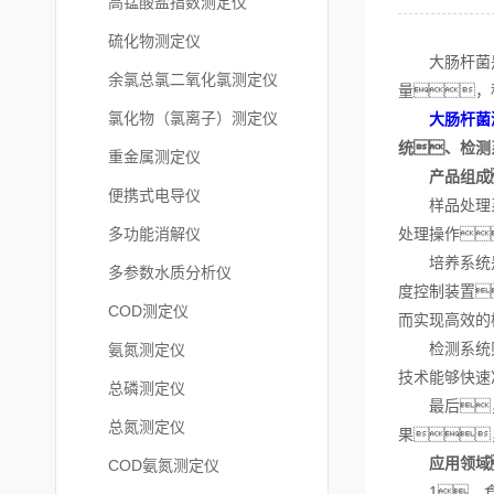
高锰酸盐指数测定仪
硫化物测定仪
大肠杆菌是一
余氯总氯二氧化氯测定仪
量，
氯化物（氯离子）测定仪
大肠杆菌
统、检测
重金属测定仪
产品组成
便携式电导仪
样品处理系统
多功能消解仪
处理操作
培养系统是大
多参数水质分析仪
度控制装置
COD测定仪
而实现高效的
检测系统则利
氨氮测定仪
技术能够快速
总磷测定仪
最后，
总氮测定仪
果
应用领域
COD氨氮测定仪
1、食品