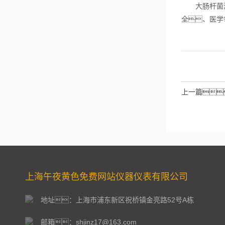
大肠杆菌测定
全、医学
上一篇
上海午夜黄色免费网站仪器仪表有限公司
地址：上海市浦东新区祝桥镇金亮路52号A栋
邮箱：shjinz17@163.com