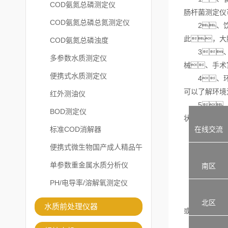
COD氨氮总磷测定仪
肠杆菌测定仪
COD氨氮总磷总氮测定仪
2、饮用
此，大
COD氨氮总磷浊度
3、医
多参数水质测定仪
械、手术
便携式水质测定仪
4、环境
可以了解环境
红外测油仪
5、其
BOD测定仪
状况和动物健
在线交流
标准COD消解器
便携式微生物国产成人精品午
检测食物的
夜福利APP
单参数重金属水质分析仪
南区
大肠菌群
PH/电导率/溶解氧测定仪
1、
1.1固体和半
北区
水质前处理仪器
或将225ml
1.2 液体