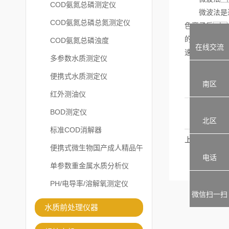
COD氨氮总磷测定仪
微波法是近年
COD氨氮总磷总氮测定仪
色离子后
的电磁波能量
COD氨氮总磷浊度
在线交流
速提高到20
多参数水质测定仪
便携式水质测定仪
南区
红外测油仪
BOD测定仪
北区
标准COD消解器
上一篇
便携式微生物国产成人精品午
电话
夜福利APP
单参数重金属水质分析仪
PH/电导率/溶解氧测定仪
微信扫一扫
水质前处理仪器