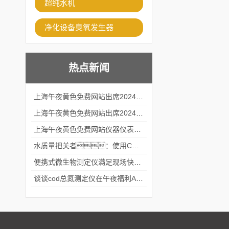
超纯水机
净化设备臭氧发生器
热点新闻
上海午夜黄色免费网站出席2024黑龙江仪商年度峰会
上海午夜黄色免费网站出席2024年第六届华南科学仪器联盟大学堂行业年会
上海午夜黄色免费网站仪器仪表有限公司参加2024 广东生物医学工程学会精密仪器分会
水质量把关者：使用COD氨氮快速测定仪确保安全标准
便携式微生物测定仪满足现场快速检测的需求
谈谈cod总氮测定仪在午夜福利APPAV女优中的应用案例