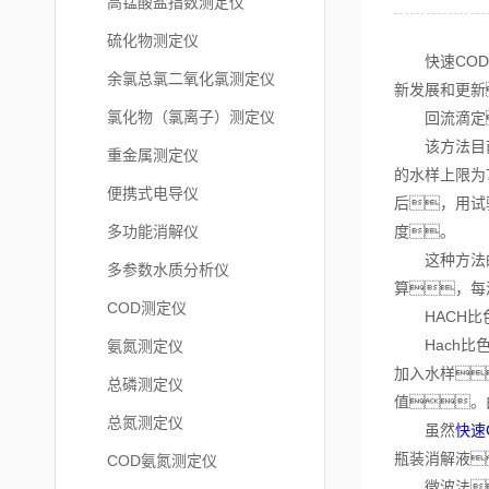
高锰酸盐指数测定仪
硫化物测定仪
快速COD测
余氯总氯二氧化氯测定仪
新发展和更新
氯化物（氯离子）测定仪
回流滴定
该方法目前是
重金属测定仪
的水样上限为
便携式电导仪
后，用试
多功能消解仪
度。
这种方法的缺
多参数水质分析仪
算，每
COD测定仪
HACH比
Hach比色
氨氮测定仪
加入水样
总磷测定仪
值。由
总氮测定仪
虽然
快速
瓶装消解液
COD氨氮测定仪
微波法