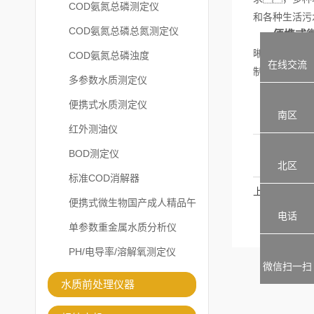
COD氨氮总磷测定仪
和各种生活污
COD氨氮总磷总氮测定仪
便携式
晰、测量
COD氨氮总磷浊度
在线交流
制的理想仪器
多参数水质测定仪
便携式水质测定仪
南区
红外测油仪
BOD测定仪
北区
标准COD消解器
上一篇
便携式微生物国产成人精品午
电话
夜福利APP
单参数重金属水质分析仪
PH/电导率/溶解氧测定仪
微信扫一扫
水质前处理仪器