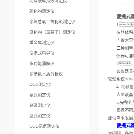
高锰酸盐指数测定仪
硫化物测定仪
便携式
余氯总氯二氧化氯测定仪
1
氯化物（氯离子）测定仪
仪器体积小
内置大容量
重金属测定仪
三种测量方
便携式电导仪
仪器可兼容比
多功能消解仪
3、
该仪器具有G
多参数水质分析仪
管理系统
COD测定仪
4. 视频播
大型液晶显
氨氮测定仪
5.完整的
总磷测定仪
根据不同用户
总氮测定仪
测试需求发展
便携式
COD氨氮测定仪
求，多种