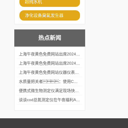
超纯水机
净化设备臭氧发生器
热点新闻
上海午夜黄色免费网站出席2024黑龙江仪商年度峰会
上海午夜黄色免费网站出席2024年第六届华南科学仪器联盟大学堂行业年会
上海午夜黄色免费网站仪器仪表有限公司参加2024 广东生物医学工程学会精密仪器分会
水质量把关者：使用COD氨氮快速测定仪确保安全标准
便携式微生物测定仪满足现场快速检测的需求
谈谈cod总氮测定仪在午夜福利APPAV女优中的应用案例