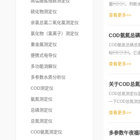
高锰酸盐指数测定仪
量，判断
硫化物测定仪
细说明。一
查看更多>>
余氯总氯二氧化氯测定仪
氯化物（氯离子）测定仪
COD氨氮总
重金属测定仪
COD氨氮总磷总
标。它
便携式电导仪
COD(化学需氧
查看更多>>
多功能消解仪
多参数水质分析仪
关于COD总
COD测定仪
COD总氮测定
氨氮测定仪
一下COD总氮测
完好无损。2
总磷测定仪
查看更多>>
总氮测定仪
COD氨氮测定仪
多参数午夜福