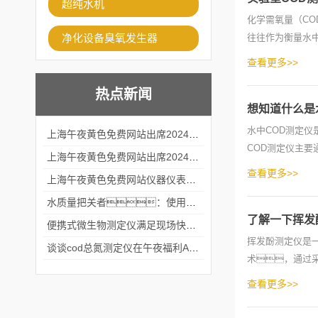
超纯水机
化学需氧量（C
净化设备臭氧发生器
往往作为衡量水
COD测定仪是快
查看更多>>
热点新闻
想知道什么是
水中COD测定
上海午夜黄色免费网站出席2024黑龙江仪商年度峰会
COD测定仪主要
上海午夜黄色免费网站出席2024年第六届华南科学仪器联盟大学堂行业年会
单。首先
查看更多>>
上海午夜黄色免费网站仪器仪表有限公司参加2024 广东生物医学工程学会精密仪器分会
水质量把关者：使用COD氨氮快速测定仪确保安全标准
了解一下挥发
便携式微生物测定仪满足现场快速检测的需求
挥发酚测定仪是
谈谈cod总氮测定仪在午夜福利APPAV女优中的应用案例
术，通过
或活性炭滤板收集
查看更多>>