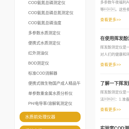
多参数午夜福利
COD氨氮总磷测定仪
等。这些
COD氨氮总磷总氮测定仪
好坏，并及时
查看更多>>
COD氨氮总磷浊度
多参数水质测定仪
在使用挥发酚
便携式水质测定仪
挥发酚测定仪是一
红外测油仪
对人们的健康和环
入到仪器中，
BOD测定仪
查看更多>>
标准COD消解器
便携式微生物国产成人精品午
了解一下挥发
挥发酚测定仪是一
夜福利APP
单参数重金属水质分析仪
法：1.
PH/电导率/溶解氧测定仪
成。接下
查看更多>>
水质前处理仪器
实验室COD