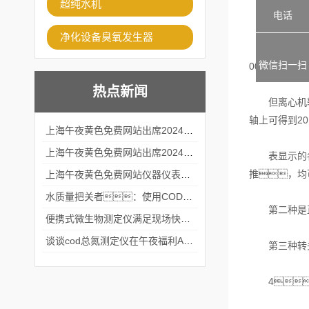
超纯水机
3、
电话
净化设备臭氧发生器
冷冻离心机备
微信扫一扫
000r/min
热点新闻
但离心机转速表
轴上可得到20
上海午夜黄色免费网站出席2024黑龙江仪商年度峰会
上海午夜黄色免费网站出席2024年第六届华南科学仪器联盟大学堂行业年会
表显示的各不同
推，均
上海午夜黄色免费网站仪器仪表有限公司参加2024 广东生物医学工程学会精密仪器分会
水质量把关者：使用COD氨氮快速测定仪确保安全标准
第二种是直
便携式微生物测定仪满足现场快速检测的需求
谈谈cod总氮测定仪在午夜福利APPAV女优中的应用案例
第三种转头是
4