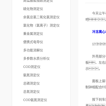
高锰酸盐指数测定仪
硫化物测定仪
今天让午夜
余氯总氯二氧化氯测定仪
吧
氯化物（氯离子）测定仪
冷冻离心
重金属测定仪
便携式电导仪
1
多功能消解仪
外壳部分有前
多参数水质分析仪
板、左右
COD测定仪
示。
氨氮测定仪
面板上装有各
总磷测定仪
制钟相配合
总氮测定仪
按下刹车按钮
COD氨氮测定仪
表