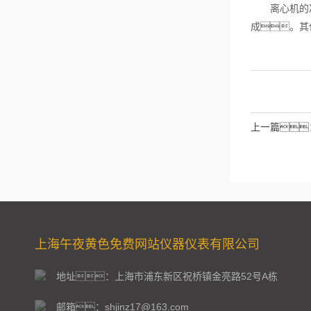
离心机的冷
成。其
上一篇
上海午夜黄色免费网站仪器仪表有限公司
地址：上海市浦东新区祝桥镇金亮路52号A栋
邮箱：shjinz17@163.com