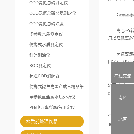
COD氨氮总磷测定仪
COD氨氮总磷总氮测定仪
2
COD氨氮总磷浊度
离心室(转头
多参数水质测定仪
用以降低离心
便携式水质测定仪
高速变速器是
红外测油仪
固定在底板上
BOD测定仪
在线交流
标准COD消解器
取下电机主轴
运转时
便携式微生物国产成人精品午
好。
夜福利APP
单参数重金属水质分析仪
南区
PH/电导率/溶解氧测定仪
用传动皮带将
个高速调节器
北区
水质前处理仪器
操作。